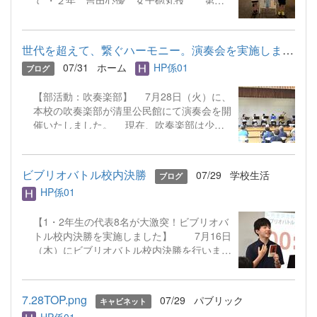
て ・２年 吉田心優 女子砲丸投 第４
位 多くの方の応援のおかげで、全国大会
で入賞することができました。 予選の１投
目で自己記録を更新し、予選を通過。 決勝
世代を超えて、繋ぐハーモニー。演奏会を実施しました！
でも２投目で自己記録を大幅に更新し、見事
07/31
ホーム
HP係01
ブログ
４位入賞を果たしました。 試合前のランキ
ングでは１４位でしたが、勝負強さを発揮
【部活動：吹奏楽部】 7月28日（火）に、
し、２年生ながら全国大会の表彰台に立つこ
本校の吹奏楽部が清里公民館にて演奏会を開
とができました。 今年のインターハイは、
催いたしました。 現在、吹奏楽部は少人
暑熱対策ということでナイターゲームでの実
数で活動していますが、当日は先生方も演奏
施でした。そのため、決勝が行われたのは２
に加わり、心を込めた音色をお届けしまし
１時～と調整が難しい部分が多くありまし
た！ 演奏曲の中では、名曲「ふるさと」
た。そのような環境で自己記録を更新し、入
ビブリオバトル校内決勝
07/29
学校生活
ブログ
や中島みゆきさんの「糸」を披露。地域の皆
賞することができたのは、本人の日頃の成果
HP係01
さまも演奏に合わせて一緒に歌ってくださ
です。 まだ２年生という事で、今後の活躍
り、会場全体がとても温かい雰囲気に包まれ
が楽しみです。 他の選手も着実に力をつけ
【1・2年生の代表8名が大激突！ビブリオバ
ました。 生徒たちにとっても、自分た
てきています。 今後とも前橋西高校陸上競
トル校内決勝を実施しました】 7月16日
ちの音楽が地域の方々に届く喜びを実感でき
技部の応援をよろしくお願いします。
（木）にビブリオバトル校内決勝を行いまし
る大切な時間となりました。本校では、この
た。今までは図書委員や有志の生徒で行って
ように地域の方々とつながり、成長できる機
いたビブリオバトルを学校行事として初開
会を大切にしています。ご来場いただいた皆
催！ 各クラスでの熱い予選を勝ち抜い
さま、温かい拍手を本当にありがとうござい
7.28TOP.png
07/29
パブリック
キャビネット
た、1年生4名・2年生4名の計8名のバトラー
ました！ ☜ホームに戻る
HP係01