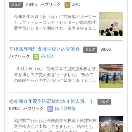
08/05
パブリック
JRC
ブログ
なゲーム作りに挑戦。真剣な眼差しで取り組
む小学生に寄り添い、優しく声をかける姿が
令和８年８月４日（火）に前橋地区リーダー
とても頼もしく見えました。 地域のみな
シップ・トレーニング・センターが群馬県生
さんとの温かい交流の機会をいただき、生徒
涯学習センターで開催され、市内９校８２名
にとっても非常に貴重な経験となりました。
の生徒が参加しました。本校からは１年生３
これからも本校は、地域に根ざした活動を積
名、２年生４名の合計７名が出席しました。
極的に行っていきます！ ☜ホームに戻る
今回は「幼児安全法」をテーマに、子どもに
前橋高等特別支援学校との交流会
08/05
ブログ
起こりやすい事故とけがに対する応急手当に
パブリック
茶道部
ついて講義を受け、実技を学びました。今回
は包帯や三角巾ではなく、大判のハンカチを
８月４日（火） 前橋高等特別支援学校と茶
使って「手のひらのけが」「腕のけが」「頭
道を通しての交流会を行いました。 初めて
のけが」等の手当の仕方を学びました。本日
の経験だったのでお互いに緊張もありました
学んだことは自分の身を守るだけでなく、周
が、茶道のお点前を披露したり、お茶の点て
りの人も助けることができます。必要に応じ
方を体験してもらったりしながら、楽しく交
て復習をしておいてほしいと思いました。
流することができました。
㊗️令和８年度全国高校総体４位入賞！！
ブログ
08/03
パブリック
陸上競技部
滋賀県で行われた全国高等学校陸上競技対校
選手権大会に出場してきました。 結果とし