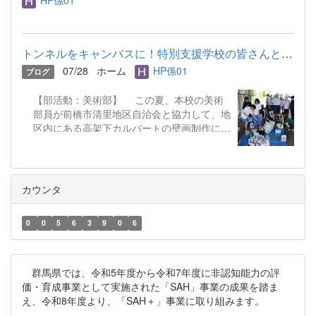
（発表者）が登壇。図書館を配信会場とし、
各教室へリモートで生中継する形での開催と
なりました。 画面越しではありました
が、発表者の「この本の面白さを伝えた
トンネルをキャンバスに！特別支援学校の皆さんとトンネルアート...
い！」という熱意と工夫を凝らした紹介に、
07/28
ホーム
HP係01
ブログ
各教室の生徒たちも真剣なまなざしで聞き入
っていました。 8名全員の発表が終わった
【部活動：美術部】 この夏、本校の美術
後、オンライン投票を実施。どの本も甲乙つ
部員が前橋市清里地区自治会と協力して、地
けがたい魅力的な紹介ばかりで、大接戦のバ
区内にある高架下カルバートの壁画制作に取
トルとなりました。また2名の先生によるエ
り組んでいます！今回のプロジェクトは、群
キシビジョンも実施しました！会場にいた生
馬県立前橋高等特別支援学校の生徒の皆さ
徒達からたくさんの質問が出て、紹介して頂
ん、清里地区の子どもたちとの共同制作で
いた本に多くの生徒が興味をもってくれまし
す。 色塗りの前日に、美術部3年生4人で
た。 チャンプ本：『西洋神名事
カウンタ
トンネル内にチョークで下書きを。「考えて
典』 山北 篤（著） （ビブリオバトルで紹介
いた絵のサイズが、実際描けるスペースと違
してもらった本の詳細等は、HP内「ライブ
0
0
5
6
3
9
0
6
ったため、書きたかった絵を少し変更した点
ラリー・タイムス」で近日中に紹介します）
が難しく、また特別支援学校の生徒さんと一
出場したバトラーの皆さん、素晴らしい発
緒に色塗りをする際には、色を調整して作っ
表をありがとう...
てあげてから塗り方などを伝えて作業に取り
群馬県では、令和5年度から令和7年度に非認知能力の評
組みました」と、部長の3年 田中 歌奏さ
価・育成事業として実施された「SAH」事業の成果を踏ま
ん。「桜を色塗りする際には、刷毛をポンポ
え、令和8年度より、「SAH＋」事業に取り組みます。
ン置いてね」と声を掛け合いながら一緒に楽