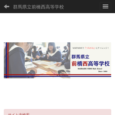
群馬県立前橋西高等学校
Toggl
サイト内検索