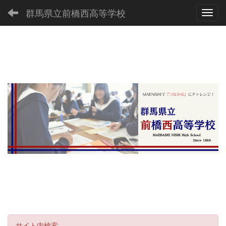
群馬県立前橋西高等学校
Toggl
サイト内検索