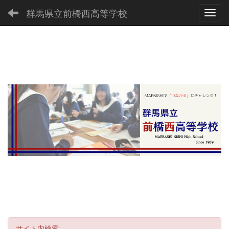
群馬県立前橋西高等学校
Toggl
サイト内検索