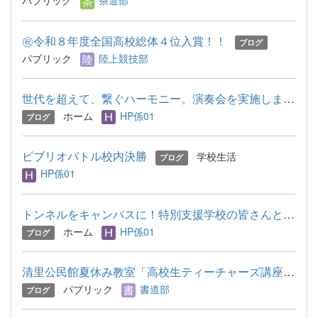
パブリック
茶道部
㊗️令和８年度全国高校総体４位入賞！！
ブログ
パブリック
陸上競技部
世代を超えて、繋ぐハーモニー。演奏会を実施しました！
ホーム
HP係01
ブログ
ビブリオバトル校内決勝
学校生活
ブログ
HP係01
トンネルをキャンバスに！特別支援学校の皆さんとトンネルアート...
ホーム
HP係01
ブログ
清里公民館夏休み教室「高校生ティーチャーズ講座」に参加
パブリック
書道部
ブログ