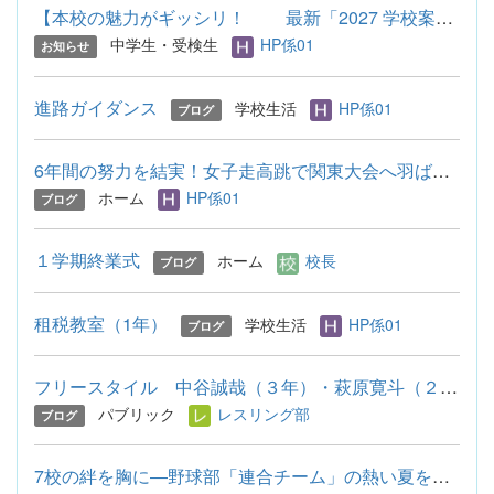
【本校の魅力がギッシリ！ 最新「2027 学校案内パンフレット...
中学生・受検生
HP係01
お知らせ
進路ガイダンス
学校生活
HP係01
ブログ
6年間の努力を結実！女子走高跳で関東大会へ羽ばたく！
ホーム
HP係01
ブログ
１学期終業式
ホーム
校長
ブログ
租税教室（1年）
学校生活
HP係01
ブログ
フリースタイル 中谷誠哉（３年）・萩原寛斗（２年）３位入賞！
パブリック
レスリング部
ブログ
7校の絆を胸に―野球部「連合チーム」の熱い夏を応援してきました！