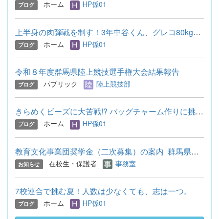
ホーム
HP係01
ブログ
上半身の肉弾戦を制す！3年中谷くん、グレコ80kg級で全国切符！
ホーム
HP係01
ブログ
令和８年度群馬県陸上競技選手権大会結果報告
パブリック
陸上競技部
ブログ
きらめくビーズに大苦戦!? バッグチャーム作りに挑戦しました。
ホーム
HP係01
ブログ
教育文化事業団奨学金（二次募集）の案内 群馬県教育文化事業団...
在校生・保護者
事務室
お知らせ
7校連合で挑む夏！人数は少なくても、志は一つ。
ホーム
HP係01
ブログ