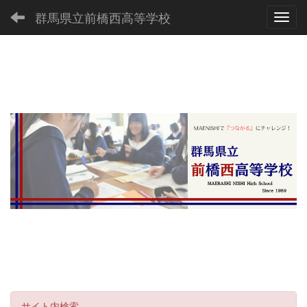
群馬県立前橋西高等学校
Toggl
サイト内検索