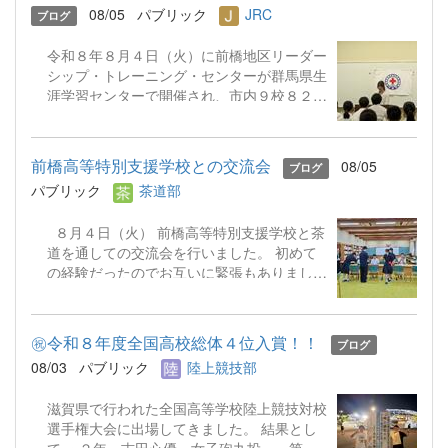
08/05
パブリック
JRC
ブログ
なゲーム作りに挑戦。真剣な眼差しで取り組
む小学生に寄り添い、優しく声をかける姿が
令和８年８月４日（火）に前橋地区リーダー
とても頼もしく見えました。 地域のみな
シップ・トレーニング・センターが群馬県生
さんとの温かい交流の機会をいただき、生徒
涯学習センターで開催され、市内９校８２名
にとっても非常に貴重な経験となりました。
の生徒が参加しました。本校からは１年生３
これからも本校は、地域に根ざした活動を積
名、２年生４名の合計７名が出席しました。
極的に行っていきます！ ☜ホームに戻る
今回は「幼児安全法」をテーマに、子どもに
前橋高等特別支援学校との交流会
08/05
ブログ
起こりやすい事故とけがに対する応急手当に
パブリック
茶道部
ついて講義を受け、実技を学びました。今回
は包帯や三角巾ではなく、大判のハンカチを
８月４日（火） 前橋高等特別支援学校と茶
使って「手のひらのけが」「腕のけが」「頭
道を通しての交流会を行いました。 初めて
のけが」等の手当の仕方を学びました。本日
の経験だったのでお互いに緊張もありました
学んだことは自分の身を守るだけでなく、周
が、茶道のお点前を披露したり、お茶の点て
りの人も助けることができます。必要に応じ
方を体験してもらったりしながら、楽しく交
て復習をしておいてほしいと思いました。
流することができました。
㊗️令和８年度全国高校総体４位入賞！！
ブログ
08/03
パブリック
陸上競技部
滋賀県で行われた全国高等学校陸上競技対校
選手権大会に出場してきました。 結果とし