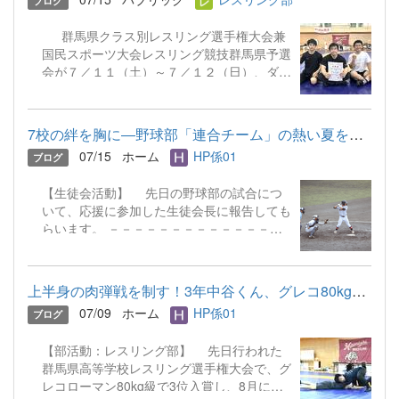
ブログ
ループワークを実施。「もし自分たちが新し
競技生活の集大成となる関東大会。笛木さん
い税の仕組みを作るなら？」というテーマの
がさらに高いバーを越えて、笑顔で羽ばたけ
群馬県クラス別レスリング選手権大会兼
もと、一律徴収がいいのか、定額税率がいい
るよう、学校みんなで応援しています！ ☜
国民スポーツ大会レスリング競技群馬県予選
のか、あるいは所得に応じて税率を変えるべ
ホームに...
会が７／１１（土）～７／１２（日）、ダノ
きなのかなど、さまざまな視点から熱心な議
ン城沼アリーナで行われ、中谷誠哉と萩原寛
論が交わされました。 生徒からは「公平
斗がフリースタイルで３位入賞することがで
に税金を集める難しさがわかった」「税金が
きました。応援、ありがとうございました。
より身近に感じられるようになった」といっ
7校の絆を胸に―野球部「連合チーム」の熱い夏を応援してきました！
また、８月には滋賀県で全国高校生グレコ
た声が聞かれ、主権者としての意識を高める
07/15
ホーム
HP係01
ブログ
ローマン選手権大会が行われ、本校から柳川
貴重な時間となりました。ご協力いただいた
彬廣と中谷誠哉が出場します。３年生最後の
税理士の皆様、ありがとうございました。
【生徒会活動】 先日の野球部の試合につ
大会になります。全力で頑張ります。 ☆結
☜ホームに戻る
いて、応援に参加した生徒会長に報告しても
果（F：フリースタイル G：グレコローマ
らいます。 －－－－－－－－－－－－－－
ン） 中谷誠哉（３年） F３位 G５位 萩原
－－－－－－－－－－－－－－－－－－－－
寛斗（２年） F３位 G５位 北岸幹大（２
－－－－－－－－－－－－－－－－－－ 7
年） 出場
月6日（月）に行われた全国高等学校野球選
上半身の肉弾戦を制す！3年中谷くん、グレコ80kg級で全国切符！
手権群馬県大会において、本校生徒3名が所
07/09
ホーム
HP係01
ブログ
属する7校連合チームの応援に、学校を代表
して生徒会本部役員9名で参加しました。
【部活動：レスリング部】 先日行われた
当日は小雨と大雨が繰り返すあいにくの天候
群馬県高等学校レスリング選手権大会で、グ
でしたが、選手たちは最後まで全力でプレー
レコローマン80kg級で3位入賞し、8月に行
を続けていました。本校の選手が記念すべき