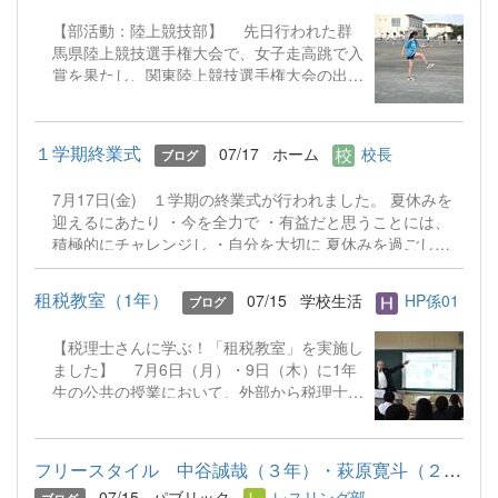
を聞いていました。 とある学校の担当の
ロードできない場合があります） ＼ ここ
【部活動：陸上競技部】 先日行われた群
方が前西卒業生ということで「こんな形で母
がポイント！各ページのご案内 ／ 1ペー
馬県陸上競技選手権大会で、女子走高跳で入
校に来ることができて嬉しい」とおっしゃっ
ジ（表紙）： 特徴的な校舎のイラストが目
賞を果たし、関東陸上競技選手権大会の出場
ていたのも印象的でした。 この日は三
を引く表紙です！ 2ページ： どんなこと
を決めた ３年 笛木 結奈さんに大会の感想や
者面談期間中で、希望する保護者の方も参加
が学べる？本校のカリキュラムと、主な進路
次の大会に向けてインタビュー。 大会前
されていました。遠方からお越しいただいた
先紹介 3ページ： 前西生がモデルデビュ
の練習や大会当日はどんな気持ちで臨みまし
各学校の皆様、本当にありがとうございまし
１学期終業式
07/17
ホーム
校長
ー？！制服紹介 4～5ページ： 前西ライフ
ブログ
たか？：大会前の練習では、自分の苦手なと
た。 本校では、今後も一人ひとりの夢の実
を疑似体験？「ONE DAY MAENISHI LIFE」
ころである「リード足をあげる」練習や助走
現に向けて、きめ細やかな進路サポートを続
6～7ページ：青春を全力で楽しむ！部活
7月17日(金) １学期の終業式が行われました。 夏休みを
で大きく走るために股関節をほぐしたりな
けてまいります！ ☜ホームに戻る
動紹介＆学校行事 8ペー...
迎えるにあたり ・今を全力で ・有益だと思うことには、
ど、基礎的なところを練習してきました。大
積極的にチャレンジし ・自分を大切に 夏休みを過ごして
会当日はあいにくの天気で、試合に集中でき
ほしいと伝えました。 ２学期の始業式には、西高生全員が
るか不安なところもありましたが、陸上生活
元氣に笑顔で揃うことを何よりも願っています！
最後の関東出場が決まる大会だったため、
租税教室（1年）
07/15
学校生活
HP係01
ブログ
「悔いの残らない試合・結果にする」という
気持ちで臨みました。数回しか飛べていない
【税理士さんに学ぶ！「租税教室」を実施し
155cmを跳べてとても嬉しく思っていま
ました】 7月6日（月）・9日（木）に1年
す。 関東大会に向けての意気込みは？：
生の公共の授業において、外部から税理士の
最初の高さが155㎝と、私にとっては高いで
先生をお招きし、「租税教室」を開催しまし
すが、６年間の練習で積み重ねてきた事を信
た。 授業では、私たちの暮らしを支える
じて試合に挑みたいと思います。砲丸、７種
「税金」がどのような役割を果たしているの
フリースタイル 中谷誠哉（３年）・萩原寛斗（２年）３位入賞！
競技で出場する吉田さんと優勝を目指して頑
かをご講義いただいた後、生徒たちによるグ
07/15
パブリック
レスリング部
張るので、応援よろしくお願いします。