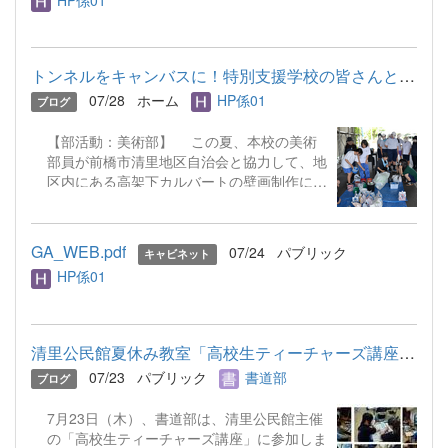
（発表者）が登壇。図書館を配信会場とし、
各教室へリモートで生中継する形での開催と
なりました。 画面越しではありました
が、発表者の「この本の面白さを伝えた
トンネルをキャンバスに！特別支援学校の皆さんとトンネルアート...
い！」という熱意と工夫を凝らした紹介に、
07/28
ホーム
HP係01
ブログ
各教室の生徒たちも真剣なまなざしで聞き入
っていました。 8名全員の発表が終わった
【部活動：美術部】 この夏、本校の美術
後、オンライン投票を実施。どの本も甲乙つ
部員が前橋市清里地区自治会と協力して、地
けがたい魅力的な紹介ばかりで、大接戦のバ
区内にある高架下カルバートの壁画制作に取
トルとなりました。また2名の先生によるエ
り組んでいます！今回のプロジェクトは、群
キシビジョンも実施しました！会場にいた生
馬県立前橋高等特別支援学校の生徒の皆さ
徒達からたくさんの質問が出て、紹介して頂
ん、清里地区の子どもたちとの共同制作で
いた本に多くの生徒が興味をもってくれまし
GA_WEB.pdf
07/24
パブリック
キャビネット
す。 色塗りの前日に、美術部3年生4人で
た。 チャンプ本：『西洋神名事
HP係01
トンネル内にチョークで下書きを。「考えて
典』 山北 篤（著） （ビブリオバトルで紹介
いた絵のサイズが、実際描けるスペースと違
してもらった本の詳細等は、HP内「ライブ
ったため、書きたかった絵を少し変更した点
ラリー・タイムス」で近日中に紹介します）
が難しく、また特別支援学校の生徒さんと一
出場したバトラーの皆さん、素晴らしい発
清里公民館夏休み教室「高校生ティーチャーズ講座」に参加
緒に色塗りをする際には、色を調整して作っ
表をありがとう...
07/23
パブリック
書道部
ブログ
てあげてから塗り方などを伝えて作業に取り
組みました」と、部長の3年 田中 歌奏さ
7月23日（木）、書道部は、清里公民館主催
ん。「桜を色塗りする際には、刷毛をポンポ
の「高校生ティーチャーズ講座」に参加しま
ン置いてね」と声を掛け合いながら一緒に楽