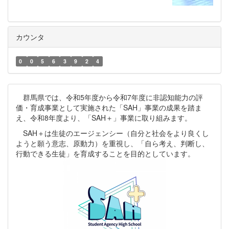
われる全国高校生グレコローマン選手権大会
1点目を挙げ、守備でも素晴らしいプレーを
の出場が決まった3年 中谷 誠哉くんにイン
見せてくれました。 そして連合チームの
タビュー。 大会前にはどんな練習をして
他校の皆さんと一緒に応援できたことも印象
きましたか？：得意技である『かぶり返し』
に残っています。試合終盤にはみんなで最前
カウンタ
を中心的に練習しました。 大会当日はど
列で声を合わせて応援し、スタンド全体が一
んな気持ちで挑みましたか？：絶対に全国に
つになって選手へエールを送ることができま
0
0
5
6
3
9
2
4
行くという気持ちで頑張りました。全国への
した。 残念ながら試合には敗れてしまい
出場権をかけた試合では全力を出すことがで
ましたが、最後まで諦めずに戦う選手たちの
きました。 全国大会への意気込みと3年
姿に大きな感動をもらいました。 また保
柳川くん（グレコローマン60kg級）と一緒
護者の方より、メガホンや飲み物、レインコ
群馬県では、令和5年度から令和7年度に非認知能力の評
に出場できることについて：初めての全国大
ートをご用意いただくなど、温かいお気遣い
価・育成事業として実施された「SAH」事業の成果を踏ま
会ですので、まずは1勝目指して頑張りま
を頂き本当にありがとうございました。
え、令和8年度より、「SAH＋」事業に取り組みます。
す。3年最後の大会に2人揃って出場できて
選手のみなさん、本当にお疲れさまでした。
SAH＋は生徒のエージェンシー（自分と社会をより良くし
嬉しいです。後輩の見本となるよう頑張りま
そし...
ようと願う意志、原動力）を重視し、「自ら考え、判断し、
す。応援よろしくお願いします。 レスリ
行動できる生徒」を育成することを目的としています。
ングにおいて80kg級はパワーとスピードの
両方が求められる激戦区。その中で掴み取っ
た全国大会への切符は、彼がこれまで積み重
ねてきた努力の結晶です。大会を控え、彼の
練習にはさらに熱がこもっています。改め
て、入賞おめでとう。次なる挑戦も、学校み
んなで応援しています！ ☜ホームに戻る