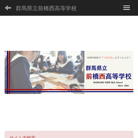
群馬県立前橋西高等学校
Toggl
サイト内検索