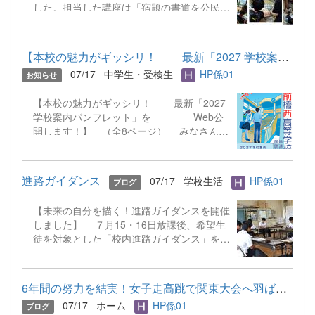
した。担当した講座は「宿題の書道を公民館
しく色塗りをしていました。
で仕上げよう！」です。この日に備えて、部
互いに協力し合いながら色を重ね、
員は分担して、子どもたち一人ひとりに、学
トンネルの中がパッと明るい空間に変化して
年と氏名入りのお手本を書きました。当日
いっています。 地域と学校がひとつになっ
【本校の魅力がギッシリ！ 最新「2027 学校案内パンフレット...
は、筆の運び方や字形の整え方などを個別に
てつくるアート作品。完成をどうぞお楽しみ
07/17
中学生・受検生
HP係01
お知らせ
アドバイスしました。今回の活動を通して、
に！ ☜ホームに戻る
分かりやすく教えることの難しさや、作品づ
【本校の魅力がギッシリ！ 最新「2027
くりの奥深さを改めて実感しました。この経
学校案内パンフレット」を Web公
験を、今後の作品作りに生かしていきます。
開します！】 （全8ページ） みなさん、
こんにちは！ 本校の特色や部活動、学校行
事を1冊にまとめた「2027 学校案内」が完
成しました！ 「学校説明会に都合が悪く
進路ガイダンス
07/17
学校生活
HP係01
ブログ
て行けない…」「おうちでじっくり読みた
い！」という声にお応えして、パンフレット
【未来の自分を描く！進路ガイダンスを開催
の全8ページをこのページで一挙公開しま
しました】 ７月15・16日放課後、希望生
す。 ※スマホの画面で画像をそのまま拡大す
徒を対象とした「校内進路ガイダンス」を実
ると、文字がにじんで見づらくなる場合があ
施しました。 当日は県内外から多くの大
ります。こちらをクリックすると、PDFファ
学・短期大学・専門学校の入試・広報担当者
イルで綺麗に拡大してご覧いただけます。
様をお招きし、学校別にブースを設置。生徒
※PDFファイルが開かない・ダウンロードで
6年間の努力を結実！女子走高跳で関東大会へ羽ばたく！
たちは、自分の興味がある学問分野や学校の
きない場合は、Chrome等の別ブラウザをお
07/17
ホーム
HP係01
ブログ
ブースへと足を運び、個別形式で熱心に説明
試しください。（SafariやFirefoxではダウン