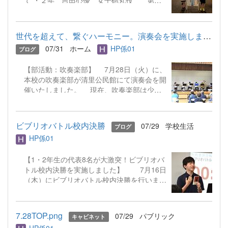
て ・２年 吉田心優 女子砲丸投 第４
位 多くの方の応援のおかげで、全国大会
で入賞することができました。 予選の１投
目で自己記録を更新し、予選を通過。 決勝
世代を超えて、繋ぐハーモニー。演奏会を実施しました！
でも２投目で自己記録を大幅に更新し、見事
07/31
ホーム
HP係01
ブログ
４位入賞を果たしました。 試合前のランキ
ングでは１４位でしたが、勝負強さを発揮
【部活動：吹奏楽部】 7月28日（火）に、
し、２年生ながら全国大会の表彰台に立つこ
本校の吹奏楽部が清里公民館にて演奏会を開
とができました。 今年のインターハイは、
催いたしました。 現在、吹奏楽部は少人
暑熱対策ということでナイターゲームでの実
数で活動していますが、当日は先生方も演奏
施でした。そのため、決勝が行われたのは２
に加わり、心を込めた音色をお届けしまし
１時～と調整が難しい部分が多くありまし
た！ 演奏曲の中では、名曲「ふるさと」
た。そのような環境で自己記録を更新し、入
ビブリオバトル校内決勝
07/29
学校生活
ブログ
や中島みゆきさんの「糸」を披露。地域の皆
賞することができたのは、本人の日頃の成果
HP係01
さまも演奏に合わせて一緒に歌ってくださ
です。 まだ２年生という事で、今後の活躍
り、会場全体がとても温かい雰囲気に包まれ
が楽しみです。 他の選手も着実に力をつけ
【1・2年生の代表8名が大激突！ビブリオバ
ました。 生徒たちにとっても、自分た
てきています。 今後とも前橋西高校陸上競
トル校内決勝を実施しました】 7月16日
ちの音楽が地域の方々に届く喜びを実感でき
技部の応援をよろしくお願いします。
（木）にビブリオバトル校内決勝を行いまし
る大切な時間となりました。本校では、この
た。今までは図書委員や有志の生徒で行って
ように地域の方々とつながり、成長できる機
いたビブリオバトルを学校行事として初開
会を大切にしています。ご来場いただいた皆
催！ 各クラスでの熱い予選を勝ち抜い
さま、温かい拍手を本当にありがとうござい
7.28TOP.png
07/29
パブリック
キャビネット
た、1年生4名・2年生4名の計8名のバトラー
ました！ ☜ホームに戻る
HP係01