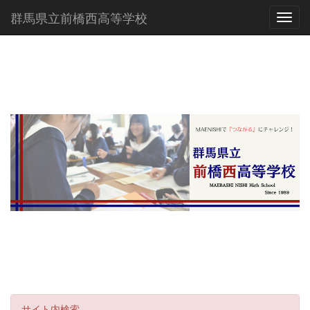
群馬県立前橋西高等学校
Toggl
サイト内検索