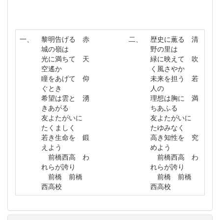
一、
黎明告げる 赤
二、
歴史に薫る 清
城の嶺は
野の里は
光に満ちて 天
緑に映えて 吹
空遙か
く風さやか
瞳をあげて 仰
未来を担う 若
ぐとき
人の
希望は雲と 湧
理想は胸に 満
きあがる
ちあふる
友よたがいに
友よたがいに
たくましく
たゆみなく
若き生命を 鍛
高き知性を 究
えよう
めよう
前橋西高 わ
前橋西高 わ
れらが誇り
れらが誇り
前橋 前橋
前橋 前橋
西高校
西高校