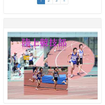
1
2
3
»