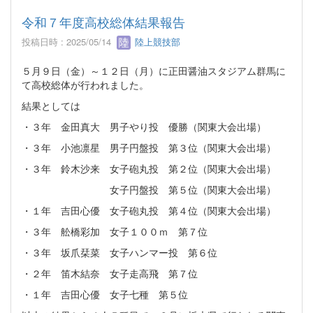
令和７年度高校総体結果報告
投稿日時 : 2025/05/14
陸上競技部
５月９日（金）～１２日（月）に正田醤油スタジアム群馬に
て高校総体が行われました。
結果としては
・３年 金田真大 男子やり投 優勝（関東大会出場）
・３年 小池凛星 男子円盤投 第３位（関東大会出場）
・３年 鈴木沙来 女子砲丸投 第２位（関東大会出場）
女子円盤投 第５位（関東大会出場）
・１年 吉田心優 女子砲丸投 第４位（関東大会出場）
・３年 舩橋彩加 女子１００ｍ 第７位
・３年 坂爪栞菜 女子ハンマー投 第６位
・２年 笛木結奈 女子走高飛 第７位
・１年 吉田心優 女子七種 第５位