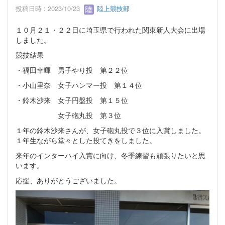
投稿日時 : 2023/10/23
陸上競技部
１０月２１・２２日に埼玉県で行われた関東新人大会に出場
しました。
競技結果
・福田幸暉 男子やり投 第２２位
・小山里奈 女子ハンマー投 第１４位
・鈴木沙来 女子円盤投 第１５位
女子砲丸投 第３位
１年の鈴木沙来さんが、女子砲丸投で３位に入賞しました。
１年生ながら堂々とした投てきをしました。
来年のインターハイ入賞に向け、冬季練習も頑張りたいと思
います。
応援、ありがとうございました。