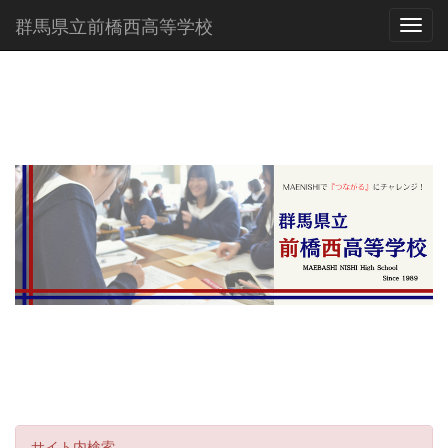
群馬県立前橋西高等学校
Toggl
サイト内検索