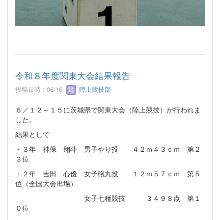
令和８年度関東大会結果報告
投稿日時 : 06/16
陸上競技部
６／１２～１５に茨城県で関東大会（陸上競技）が行われま
した。
結果として
・３年 神保 翔斗 男子やり投 ４２ｍ４３ｃｍ 第２
３位
・２年 吉田 心優 女子砲丸投 １２ｍ５７ｃｍ 第５
位（全国大会出場）
女子七種競技 ３４９８点 第１
０位