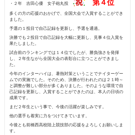
第４位
・２年 吉田心優 女子砲丸投
多くの方の応援のおかげで、全国大会で入賞することができ
ました。
予選の１投目で自己記録を更新し、予選を通過。
決勝でも２投目で自己記録を大幅に更新し、見事４位入賞を
果たしました。
試合前のランキングでは１４位でしたが、勝負強さを発揮
し、２年生ながら全国大会の表彰台に立つことができまし
た。
今年のインターハイは、暑熱対策ということでナイターゲー
ムでの実施でした。そのため、決勝が行われたのは２１時～
と調整が難しい部分が多くありました。そのような環境で自
己記録を更新し、入賞することができたのは、本人の日頃の
成果です。
まだ２年生という事で、今後の活躍が楽しみです。
他の選手も着実に力をつけてきています。
今後とも前橋西高校陸上競技部の応援をよろしくお願いしま
す。