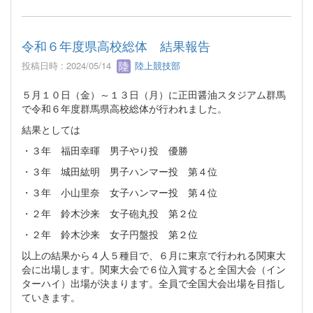
令和６年度県高校総体 結果報告
投稿日時 : 2024/05/14
陸上競技部
５月１０日（金）～１３日（月）に正田醤油スタジアム群馬
で令和６年度群馬県高校総体が行われました。
結果としては
・３年 福田幸暉 男子やり投 優勝
・３年 城田紘明 男子ハンマー投 第４位
・３年 小山里奈 女子ハンマー投 第４位
・２年 鈴木沙来 女子砲丸投 第２位
・２年 鈴木沙来 女子円盤投 第２位
以上の結果から４人５種目で、６月に東京で行われる関東大
会に出場します。関東大会で６位入賞すると全国大会（イン
ターハイ）出場が決まります。全員で全国大会出場を目指し
ていきます。