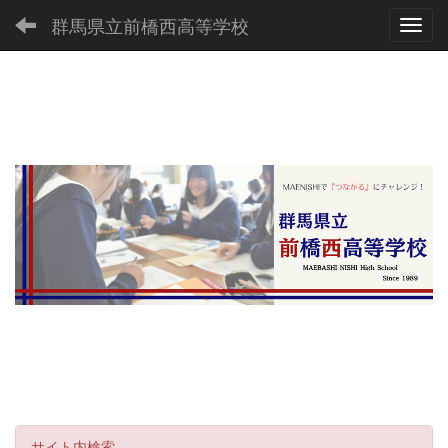
群馬県立前橋西高等学校
Toggl
サイト内検索