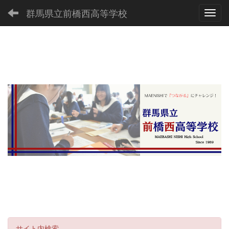
群馬県立前橋西高等学校
Toggl
サイト内検索