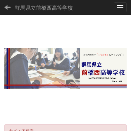
群馬県立前橋西高等学校
Toggl
サイト内検索