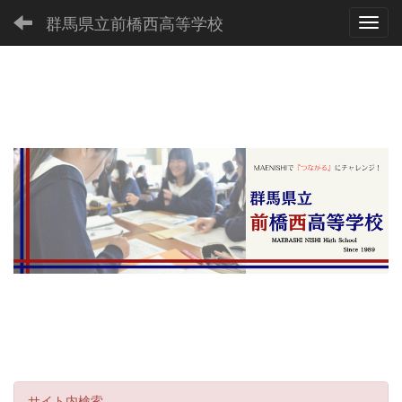
群馬県立前橋西高等学校
Toggl
サイト内検索