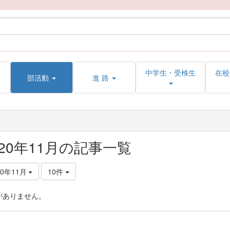
中学生・受検生
在校
部活動
進 路
020年11月の記事一覧
20年11月
10件
がありません。