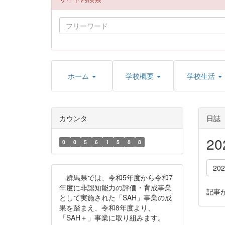
ホーム
学校概要
学校生活
カウンタ
日誌
2
0
0
5
6
1
5
8
8
20
群馬県では、令和5年度から令和7
年度に非認知能力の評価・育成事業
記事
として実施された「SAH」事業の成
果を踏まえ、令和8年度より、
「SAH＋」事業に取り組みます。