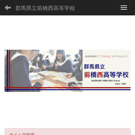
群馬県立前橋西高等学校
Toggl
サイト内検索