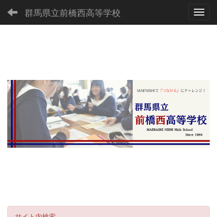
群馬県立前橋西高等学校
Toggl
サイト内検索