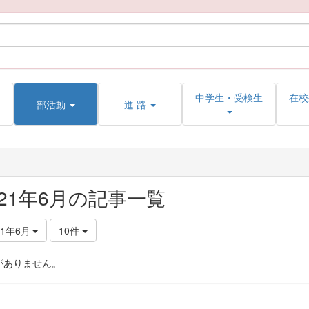
中学生・受検生
在校
部活動
進 路
021年6月の記事一覧
21年6月
10件
がありません。