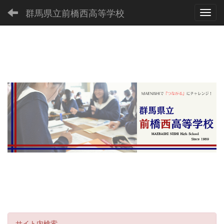
群馬県立前橋西高等学校
Toggl
サイト内検索