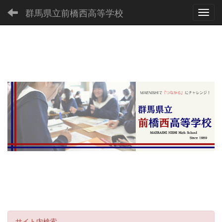
群馬県立前橋西高等学校
Toggl
サイト内検索