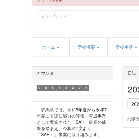
ホーム
学校概要
学校生活
カウンタ
日誌
2
0
0
5
6
5
3
7
2
20
群馬県では、令和5年度から令和7
年度に非認知能力の評価・育成事業
記事
として実施された「SAH」事業の成
果を踏まえ、令和8年度より、
「SAH＋」事業に取り組みます。