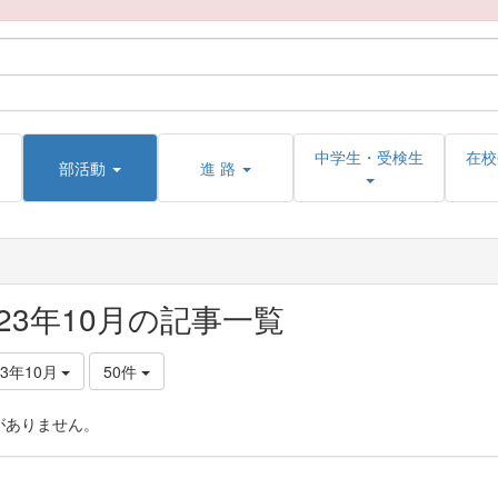
中学生・受検生
在校
部活動
進 路
023年10月の記事一覧
23年10月
50件
がありません。