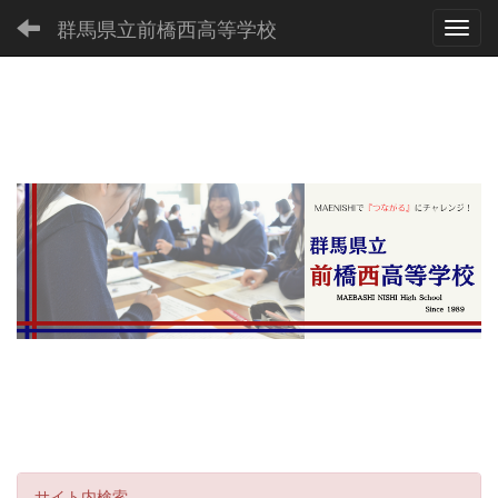
群馬県立前橋西高等学校
Toggl
サイト内検索